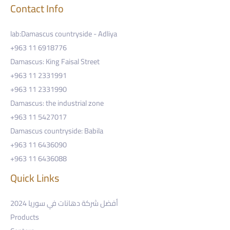
Contact Info
lab:Damascus countryside - Adliya
+963 11 6918776
Damascus: King Faisal Street
+963 11 2331991
+963 11 2331990
Damascus: the industrial zone
+963 11 5427017
Damascus countryside: Babila
+963 11 6436090
+963 11 6436088
Quick Links
أفضل شركة دهانات في سوريا 2024
Products