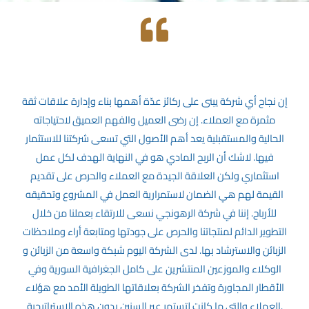
إن نجاح أي شركة يبنى على ركائز عدّة أهمها بناء وإدارة علاقات ثقة
مثمرة مع العملاء. إن رضى العميل والفهم العميق لاحتياجاته
الحالية والمستقبلية يعد أهم الأصول التي تسعى شركتنا للاستثمار
فيها. لاشك أن الربح المادي هو في النهاية الهدف لكل عمل
استثماري ولكن العلاقة الجيدة مع العملاء والحرص على تقديم
القيمة لهم هي الضمان لاستمرارية العمل في المشروع وتحقيقه
للأرباح. إننا في شركة الرهونجي نسعى للارتقاء بعملنا من خلال
التطوير الدائم لمنتجاتنا والحرص على جودتها ومتابعة أراء وملاحظات
الزبائن والاسترشاد بها. لدى الشركة اليوم شبكة واسعة من الزبائن و
الوكلاء والموزعين المنتشرين على كامل الجغرافية السورية وفي
الأقطار المجاورة وتفخر الشركة بعلاقاتها الطويلة الأمد مع هؤلاء
العملاء والتي ما كانت لتستمر عبر السنين بدون هذه الاستراتيجية.