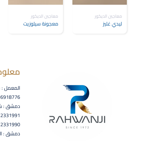
معاجين الديكور
معاجين الديكور
ليدي غليز
معجونة سيلوزيت
معلوم
المعمل : 
 6918776
دمشق : شا
 2331991
 2331990
دمشق : ال