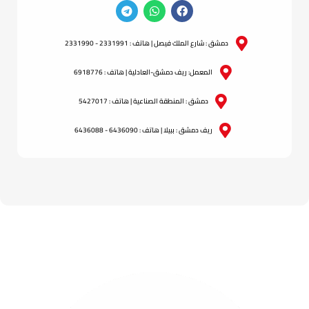
دمشق : شارع الملك فيصل | هاتف : 2331991 - 2331990
المعمل: ريف دمشق-العادلية | هاتف : 6918776
دمشق : المنطقة الصناعية | هاتف : 5427017
ريف دمشق : ببيلا | هاتف : 6436090 - 6436088