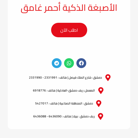
الأصبغة الذكية أحمر غامق
اطلب الآن
دمشق : شارع الملك فيصل | هاتف : 2331991 - 2331990
المعمل: ريف دمشق-العادلية | هاتف : 6918776
دمشق : المنطقة الصناعية | هاتف : 5427017
ريف دمشق : ببيلا | هاتف : 6436090 - 6436088