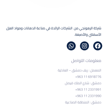
شركة الرهونجي من الشركات الرائدة في صناعة الدهانات ومواد العزل
الأسفلتي والأصبغة.
معلومات التواصل
المعمل : ريف دمشق – العادلية
+963 11 6918776
دمشق : شارع الملك فيصل
+963 11 2331991
+963 11 2331990
دمشق : المنطقة الصناعية