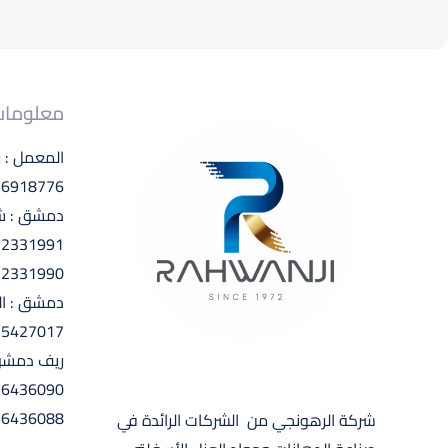
معلومات
المعمل : 
 6918776
دمشق : شا
 2331991
 2331990
دمشق : ال
 5427017
ريف دمشق 
 6436090
 6436088
شركة الرهونجي من الشركات الرائدة في