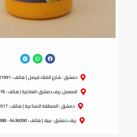
دمشق : شارع الملك فيصل | هاتف : 2331991 - 2331990
المعمل: ريف دمشق-العادلية | هاتف : 6918776
دمشق : المنطقة الصناعية | هاتف : 5427017
ريف دمشق : ببيلا | هاتف : 6436090 - 6436088