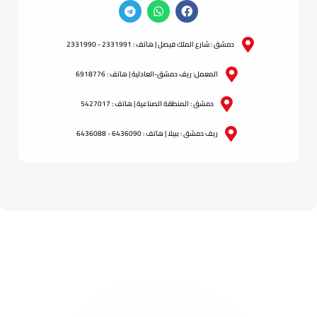
دمشق : شارع الملك فيصل | هاتف : 2331991 - 2331990
المعمل: ريف دمشق-العادلية | هاتف : 6918776
دمشق : المنطقة الصناعية | هاتف : 5427017
ريف دمشق : ببيلا | هاتف : 6436090 - 6436088