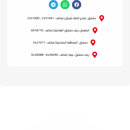
دمشق : شارع الملك فيصل | هاتف : 2331991 - 2331990
المعمل: ريف دمشق-العادلية | هاتف : 6918776
دمشق : المنطقة الصناعية | هاتف : 5427017
ريف دمشق : ببيلا | هاتف : 6436090 - 6436088