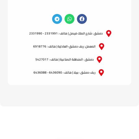
دمشق : شارع الملك فيصل | هاتف : 2331991 - 2331990
المعمل: ريف دمشق-العادلية | هاتف : 6918776
دمشق : المنطقة الصناعية | هاتف : 5427017
ريف دمشق : ببيلا | هاتف : 6436090 - 6436088